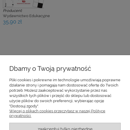
Producent:
Wydawnictwo Edukacyjne
35,90 zł
Dbamy o Twoją prywatność
O WYDAWNICTWIE
Pliki cookies i pokrewne im technologie umożliwiają poprawne
DLA AUTORÓW
działanie strony i pomagają nam dostosować ofertę do Twoich
potrzeb. Możesz zaakceptować wykorzystanie przez nas
WAŻNE INFORMACJE
wszystkich tych plików i przejść do sklepu lub dostosować
użycie plików do swoich preferencji, wybierając opcję
"Dostosuj zgody".
DLA KLIENTA
Więcej o plikach cookies przeczytasz w naszej Polityce
prywatności.
Masz pytania? Zadzwoń.
12 638 00 50
zaakceptuj tylko niezbędne