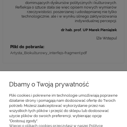
dominujących dyskursów politycznych i kulturowych.
Refleksja o sztuce stała się więc opisem nowych wymiarów
rzeczywistości, poszerzanej i udostępnianej nie tylko
technologicznie, ale i w wyniku silnego zaktywizowania
indywidualnej percepcji.
dr hab. prof. UP Marek Pieniążek
[Ze Wstępu]
Pliki do pobrania:
Artysta_Biokulturowy_interfejs-fragment.pdf
Dbamy o Twoją prywatność
O WYDAWNICTWIE
Pliki cookies i pokrewne im technologie umożliwiają poprawne
DLA AUTORÓW
działanie strony i pomagają nam dostosować ofertę do Twoich
potrzeb. Możesz zaakceptować wykorzystanie przez nas
WAŻNE INFORMACJE
wszystkich tych plików i przejść do sklepu lub dostosować
użycie plików do swoich preferencji, wybierając opcję
"Dostosuj zgody".
DLA KLIENTA
Więcej o plikach cookies przeczytasz w naszej Polityce