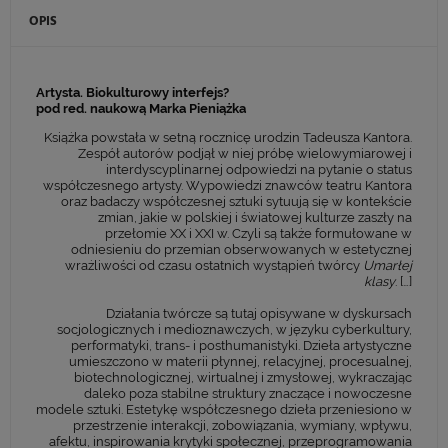
OPIS
Artysta. Biokulturowy interfejs?
pod red. naukową Marka Pieniążka
Książka powstała w setną rocznicę urodzin Tadeusza Kantora.
Zespół autorów podjął w niej próbę wielowymiarowej i
interdyscyplinarnej odpowiedzi na pytanie o status
współczesnego artysty. Wypowiedzi znawców teatru Kantora
oraz badaczy współczesnej sztuki sytuują się w kontekście
zmian, jakie w polskiej i światowej kulturze zaszły na
przełomie XX i XXI w. Czyli są także formułowane w
odniesieniu do przemian obserwowanych w estetycznej
wrażliwości od czasu ostatnich wystąpień twórcy
Umarłej
klasy
. […]
Działania twórcze są tutaj opisywane w dyskursach
socjologicznych i medioznawczych, w języku cyberkultury,
performatyki, trans- i post­humanistyki. Dzieła artystyczne
umieszczono w materii płynnej, relacyjnej, procesualnej,
biotechnologicznej, wirtualnej i zmysłowej, wykraczając
daleko poza stabilne struktury znaczące i nowoczesne
modele sztuki. Estetykę współczesnego dzieła przeniesiono w
przestrzenie interakcji, zobowiązania, wymiany, wpływu,
afektu, inspirowania krytyki społecznej, przeprogramowania