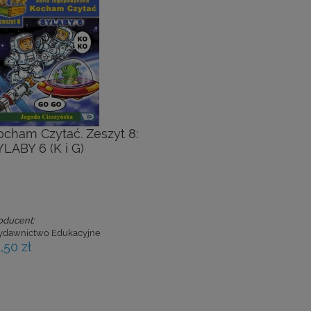
ocham Czytać. Zeszyt 8:
YLABY 6 (K i G)
oducent:
dawnictwo Edukacyjne
,50 zł