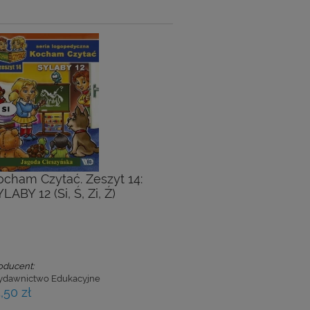
ocham Czytać. Zeszyt 14:
LABY 12 (Si, Ś, Zi, Ź)
oducent:
dawnictwo Edukacyjne
,50 zł