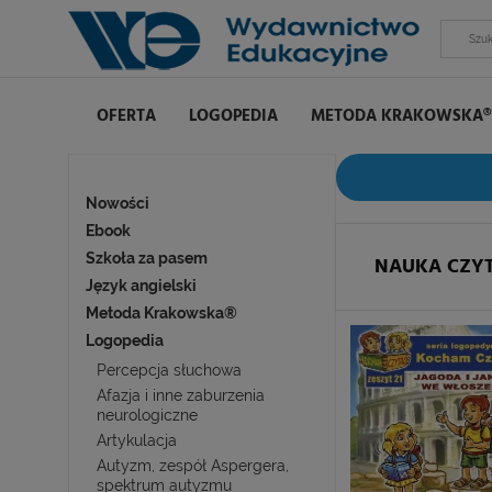
OFERTA
LOGOPEDIA
METODA KRAKOWSKA®
Nowości
Ebook
Szkoła za pasem
NAUKA CZYT
Język angielski
Metoda Krakowska®
Logopedia
Percepcja słuchowa
Afazja i inne zaburzenia
neurologiczne
Artykulacja
Autyzm, zespół Aspergera,
spektrum autyzmu