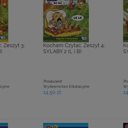
 Zeszyt 3:
Kocham Czytać. Zeszyt 4:
K
)
SYLABY 2 (L i B)
S
Producent:
Pr
cyjne
Wydawnictwo Edukacyjne
Wy
14,50 zł
14