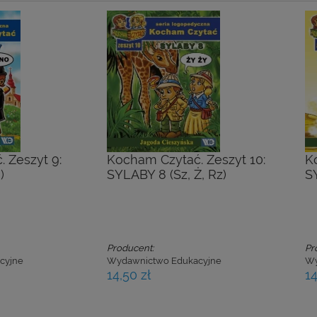
 Zeszyt 9:
Kocham Czytać. Zeszyt 10:
K
)
SYLABY 8 (Sz, Ż, Rz)
S
Producent:
Pr
cyjne
Wydawnictwo Edukacyjne
Wy
14,50 zł
14