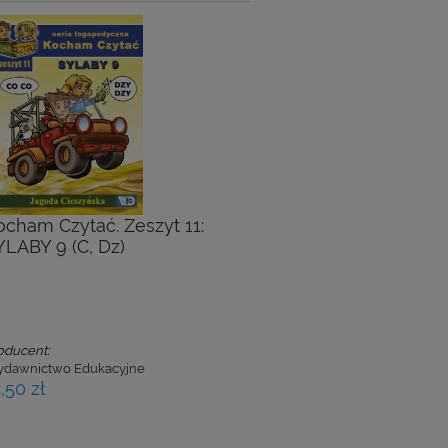
ocham Czytać. Zeszyt 11:
YLABY 9 (C, Dz)
oducent:
dawnictwo Edukacyjne
,50 zł