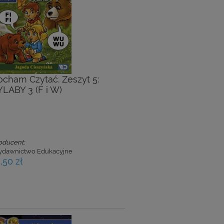
ocham Czytać. Zeszyt 5:
YLABY 3 (F i W)
oducent:
dawnictwo Edukacyjne
,50 zł